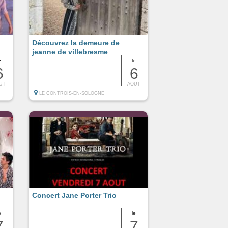
Découvrez la demeure de
jeanne de villebresme
e
le
6
6
UT
AOUT
LE CONTROIS-EN-SOLOGNE
Concert Jane Porter Trio
e
le
7
7