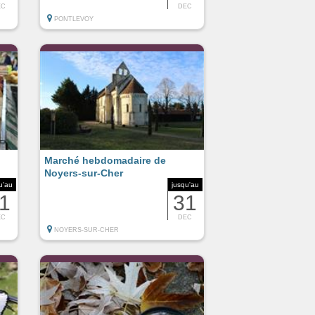
EC
DEC
PONTLEVOY
Marché hebdomadaire de
Noyers-sur-Cher
u'au
jusqu'au
1
31
EC
DEC
NOYERS-SUR-CHER