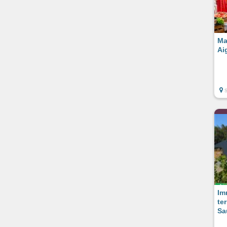
Ma
Ai
Im
te
Sa