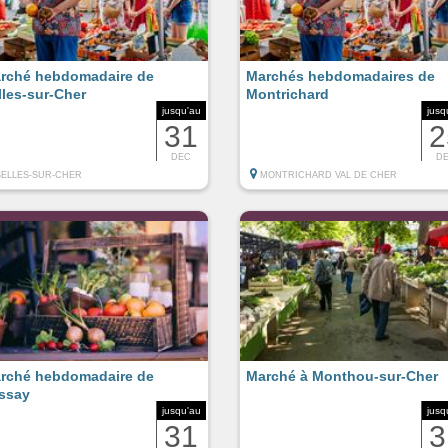
rché hebdomadaire de
Marchés hebdomadaires de
lles-sur-Cher
Montrichard
jusqu'au
jusq
31
2
DEC
D
SELLES-SUR-CHER
MONTRICHARD VAL DE CHER
rché hebdomadaire de
Marché à Monthou-sur-Cher
ssay
jusqu'au
jusq
31
3