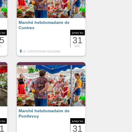
Marché hebdomadaire de
Contres
u'au
jusqu'au
5
31
EC
DEC
LE CONTROIS-EN-SOLOGNE
Marché hebdomadaire de
Pontlevoy
u'au
jusqu'au
1
31