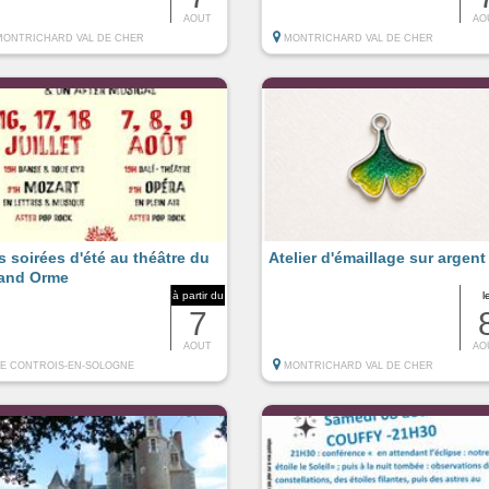
AOUT
AO
MONTRICHARD VAL DE CHER
MONTRICHARD VAL DE CHER
s soirées d'été au théâtre du
Atelier d'émaillage sur argent
and Orme
à partir du
l
7
AOUT
AO
LE CONTROIS-EN-SOLOGNE
MONTRICHARD VAL DE CHER