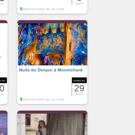
UT
SEPT
MONTRICHARD VAL DE CHER
Nuits du Donjon à Montrichard
u'au
jusqu'au
0
29
UT
AOUT
MONTRICHARD VAL DE CHER