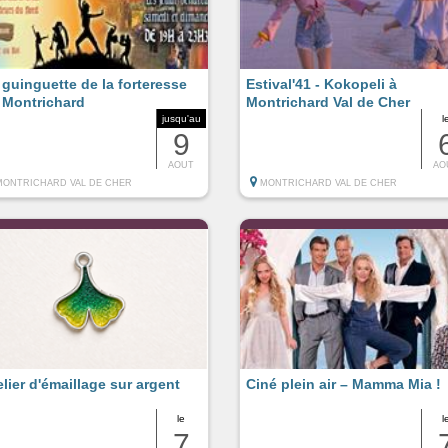
 guinguette de la forteresse
Estival'41 - Kokopeli à
 Montrichard
Montrichard Val de Cher
jusqu'au
l
9
AOUT
AO
MONTRICHARD VAL DE CHER
MONTRICHARD VAL DE CHER
elier d'émaillage sur argent
Ciné plein air – Mamma Mia !
le
l
7