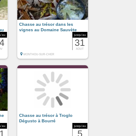
Chasse au trésor dans les
au
vignes au Domaine Sauvète
u'au
jusqu'au
4
31
OV
AOUT
MONTHOU-SUR-CHER
ne
Chasse au trésor à Troglo
Dégusto à Bourré
u'au
jusqu'au
1
5