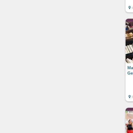
Ma
Ge