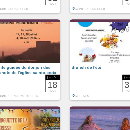
AOUT
AO
MONTHOU-SUR-CHER
MONTHOU-SUR-CHER
site guidée du donjon des
Brunch de l'été
chots de l'église sainte-croix
jusqu'au
jusq
18
3
AOUT
AO
MONTRICHARD VAL DE CHER
MEUSNES