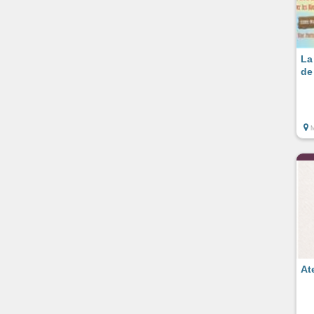
La
de
At