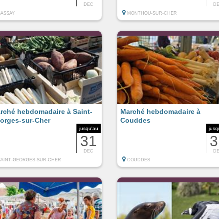
DEC
D
SASSAY
MONTHOU-SUR-CHER
rché hebdomadaire à Saint-
Marché hebdomadaire à
orges-sur-Cher
Couddes
jusqu'au
jusq
31
3
DEC
D
SAINT-GEORGES-SUR-CHER
COUDDES