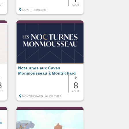
UT
AOUT
NOYERS-SUR-CHER
Nocturnes aux Caves
Monmousseau à Montrichard
e
le
8
8
UT
AOUT
MONTRICHARD VAL DE CHER