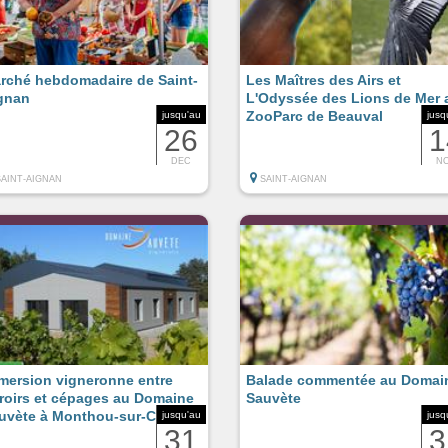
rché hebdomadaire de Saint-
Les Maîtres des Airs et
gnan
L'Odyssée des Lions de Mer 
ZooParc de Beauval
jusqu'au
jusq
26
1
DEC
N
SAINT-AIGNAN
SAINT-AIGNAN
mersion vigneronne entre
Balade commentée au Domai
rroirs et cépages au Domaine
Sauvète
uvète à Monthou-sur-Cher
jusqu'au
jusq
31
3