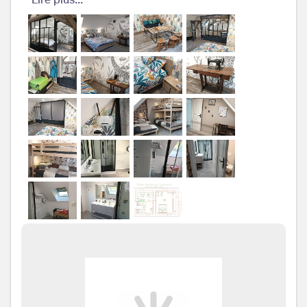
pers.: 1
La chambre des parents
comprend 1 lit 160x200 et un
coin salon. La chambre des
enfants accessible uniquement
de la chambre des parents
comprend 1 lit 90 x 200 et un lit
superposé 2 x 90 x 200
Salle de
Salle de bains avec
bains
/
Salle
douche
d'eau
Salle(s) d'eau (avec douche):
1
Cabine de 120 x 80, double
vasques
WC
WC:
1
WC indépendants
Cuisine
Autres
pièces
Media
Wifi