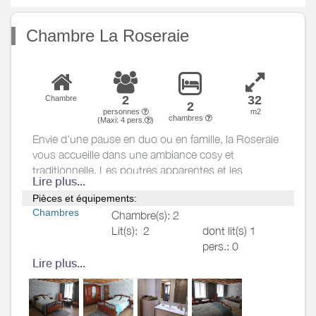
Chambre La Roseraie
2
32
Chambre
2
personnes
m2
chambres
(Maxi:
4
pers.
)
Envie d'une pause en duo ou en famille, la Roseraie
vous accueille dans une ambiance cosy et
traditionnelle. Les poutres apparentes et les
Lire plus...
meubles anciens s'auront vous séduire.
Pièces et équipements:
Composée d'une chambre avec un lit double et une
Chambres
Chambre(s): 2
banquette lit 80 extensible en 160 x 200, une salle
Lit(s):
2
dont lit(s) 1
de douche et WC séparé..
pers.: 0
dont lit(s) 2
Lire plus...
pers.: 2
Avant votre arrivée, selon le
nombre de personne sélectionné,