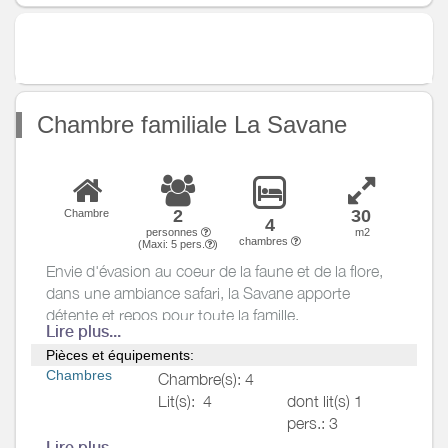
Terrain clos
Divers
Chambre familiale La Savane
2
30
Chambre
4
personnes
m2
chambres
(Maxi:
5
pers.
)
Envie d'évasion au coeur de la faune et de la flore,
dans une ambiance safari, la Savane apporte
détente et repos pour toute la famille.
Lire plus...
Composé d'une chambre pour les parents et une
Pièces et équipements:
chambre pour 3 enfants, une salle de douche
Chambres
Chambre(s): 4
spacieuse et WC indépendant.
Lit(s):
4
dont lit(s) 1
pers.: 3
dont lit(s) 2
Lire plus...