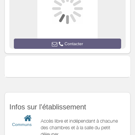
Autres
équipements
Chauffage /
AC
Exterieur
Jardin privé
Salon de jardin
Contacter
Terrain clos
Divers
Infos sur l'établissement
Accès libre et indépendant à chacune
Communs
des chambres et à la salle du petit
déjeuner.