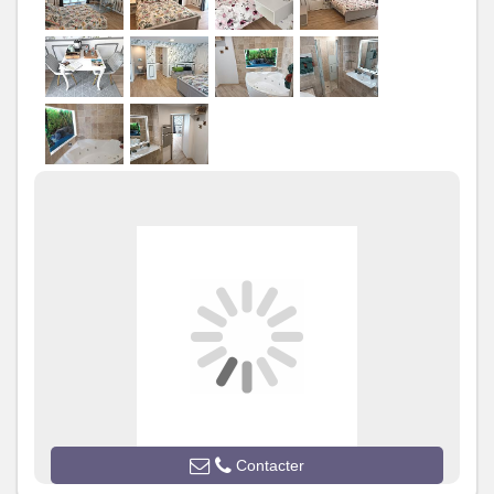
160 x 200
Salle de
Salle de bains avec
bains
/
Salle
douche et baignoire
d'eau
Salle(s) de bains (avec baignoire):
1
Balnéo 2 places et douche
séparée
WC
WC:
1
WC indépendants
Cuisine
Autres
pièces
Media
Wifi
Autres
équipements
Chauffage /
Chauffage
AC
Exterieur
Jardin privé
Contacter
Salon de jardin