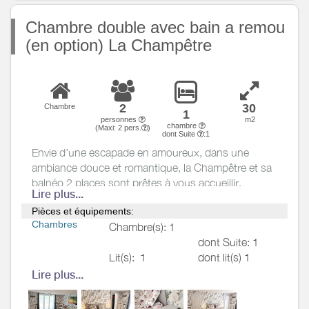
AC
Exterieur
Jardin privé
Chambre double avec bain a remou
Salon de jardin
(en option) La Champêtre
Terrain clos
Divers
2
30
Chambre
1
personnes
m2
chambre
(Maxi:
2
pers.
)
dont Suite
:1
Envie d'une escapade en amoureux, dans une
ambiance douce et romantique, la Champêtre et sa
balnéo 2 places sont prêtes à vous accueillir.
Lire plus...
C'est le lieu idéal pour profiter d'un moment à deux
Pièces et équipements:
et se retrouver dans une ambiance chic et zen.
Chambres
Chambre(s): 1
dont Suite: 1
Lit(s):
1
dont lit(s) 1
pers.: 0
Lire plus...
dont lit(s) 2
pers.: 1