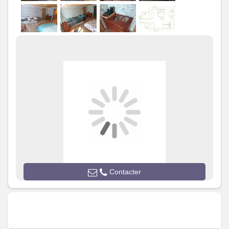
nous configurons la banquette lit
pour 1 ou 2 personnes. Pour les
moins de deux ans, sur demande
et si il est disponible, nous
installons un lit bébé parapluie de
60 x 120.
Salle de
Salle de bains privée
bains
/
Salle
Sèche cheveux
d'eau
Sèche serviettes
Salle(s) d'eau (avec douche):
1
WC
WC:
1
WC privés
Cuisine
Autres
Contacter
pièces
Media
Wifi
Autres
équipements
Chauffage /
Chauffage