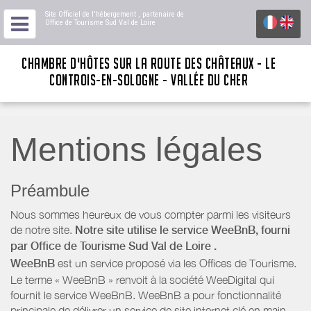
Site Officiel de l'hébergement
, partenaire de
Office de Tourisme Sud Val de Loire
CHAMBRE D'HÔTES SUR LA ROUTE DES CHÂTEAUX - LE
CONTROIS-EN-SOLOGNE - VALLÉE DU CHER
Mentions légales
Préambule
Nous sommes heureux de vous compter parmi les visiteurs
de notre site.
Notre site utilise le service WeeBnB, fourni
par
Office de Tourisme Sud Val de Loire
.
WeeBnB
est un service proposé via les Offices de Tourisme.
Le terme « WeeBnB » renvoit à la société WeeDigital qui
fournit le service WeeBnB. WeeBnB a pour fonctionnalité
principale de délivrer un service de site internet clé en main,