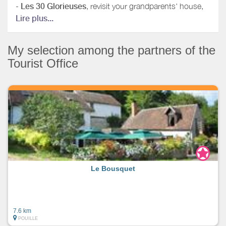
-
Les 30 Glorieuses
, revisit your grandparents' house,
located 4km away.
Lire plus...
My selection among the partners of the
Tourist Office
Le Bousquet
7.6 km
POUILLE