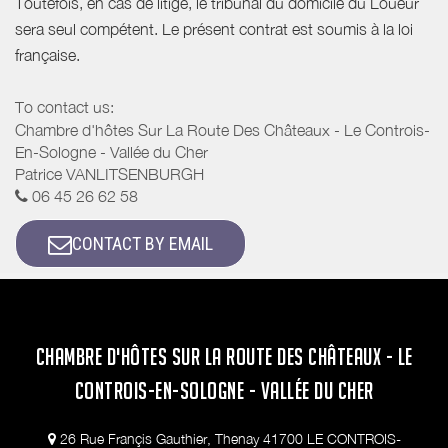
Toutefois, en cas de litige, le tribunal du domicile du Loueur
sera seul compétent. Le présent contrat est soumis à la loi
française.
To contact us:
Chambre d'hôtes Sur La Route Des Châteaux - Le Controis-
En-Sologne - Vallée du Cher
Patrice VANLITSENBURGH
06 45 26 62 58
CONTACT BY EMAIL
CHAMBRE D'HÔTES SUR LA ROUTE DES CHÂTEAUX - LE
CONTROIS-EN-SOLOGNE - VALLÉE DU CHER
26 Rue Françis Gauthier, Thenay 41700 LE CONTROIS-